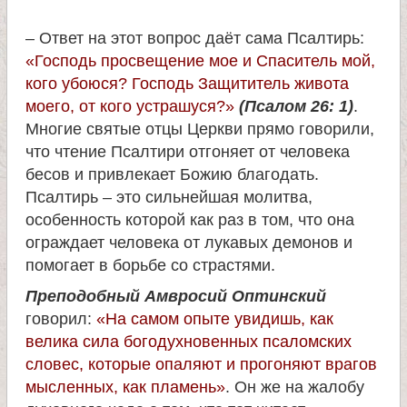
л
– Ответ на этот вопрос даёт сама Псалтирь:
и
«Господь просвещение мое и Спаситель мой,
кого убоюся? Господь Защититель живота
к
моего, от кого устрашуся?»
(Псалом 26: 1)
.
Многие святые отцы Церкви прямо говорили,
о
что чтение Псалтири отгоняет от человека
бесов и привлекает Божию благодать.
м
Псалтирь – это сильнейшая молитва,
особенность которой как раз в том, что она
у
ограждает человека от лукавых демонов и
помогает в борьбе со страстями.
ч
Преподобный Амвросий Оптинский
говорил:
«На самом опыте увидишь, как
е
велика сила богодухновенных псаломских
словес, которые опаляют и прогоняют врагов
н
мысленных, как пламень»
. Он же на жалобу