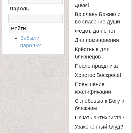
е
Д
днём!
Пароль
Н
в
Во славу Божию и
А
во спасение души
С
с
А
Федот, да не тот
Й
Забыли
Дни поминовения
Т
к
пароль?
Крёстные для
близнецов
о
После праздника
й
Христос Воскресе!
Повышение
квалификации
С любовью к Богу и
ближним
Печать антихриста?
Узаконенный блуд?