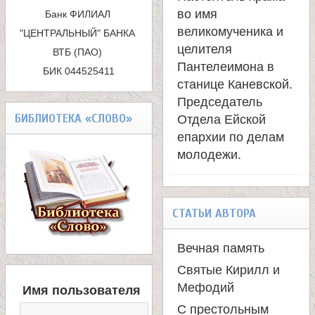
с
во имя
а
Банк ФИЛИАЛ 
к
великомученика и
"ЦЕНТРАЛЬНЫЙ" БАНКА 
целителя
н
ВТБ (ПАО) 

а
Пантелеимона в
БИК 044525411
станице Каневской.
и
Председатель
БИБЛИОТЕКА «СЛОВО»
Отдела Ейской
ц
епархии по делам
молодежи.
ы
К
СТАТЬИ АВТОРА
а
Вечная память
Святые Кирилл и
н
В
Мефодий
Имя пользователя
Х
С престольным
О