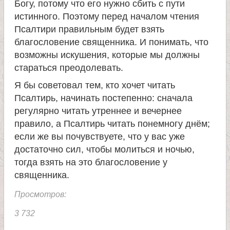
Богу, потому что его нужно сбить с пути
истинного. Поэтому перед началом чтения
е
Псалтири правильным будет взять
благословение священника. И понимать, что
л
возможны искушения, которые мы должны
стараться преодолевать.
я
Я бы советовал тем, кто хочет читать
П
Псалтирь, начинать постепенно: сначала
регулярно читать утреннее и вечернее
правило, а Псалтирь читать понемногу днём;
а
если же вы почувствуете, что у вас уже
достаточно сил, чтобы молиться и ночью,
н
тогда взять на это благословение у
священника.
т
Просмотров:
е
3 732