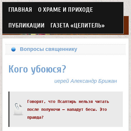
Г
ГЛАВНАЯ
О ХРАМЕ И ПРИХОДЕ
Перейти
л
к
ПУБЛИКАЦИИ
ГАЗЕТА «ЦЕЛИТЕЛЬ»
а
основному
Х
в
содержанию
Вопросы священнику
н
р
о
Кого убоюся?
а
е
иерей Александр Брижан
м
м
в
е
Говорят, что Псалтирь нельзя читать
после полуночи – нападут бесы. Это
н
е
правда?
ю