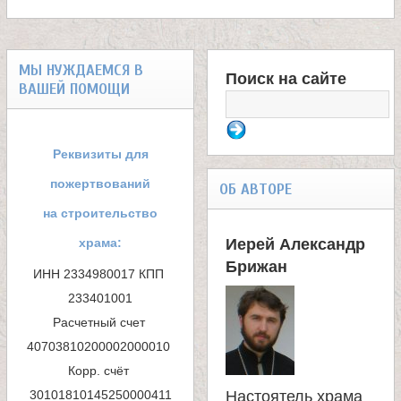
л
е
МЫ НУЖДАЕМСЯ В
Поиск на сайте
ВАШЕЙ ПОМОЩИ
и
Ф
о
м
Реквизиты для
р
пожертвований
о
ОБ АВТОРЕ
м
на строительство
н
храма:
Иерей Александр
а
Брижан
ИНН 2334980017 КПП 
а
п
233401001

Расчетный счет 
о
с
40703810200002000010 

и
Корр. счёт 
т
Настоятель храма