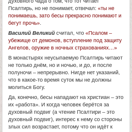
духовного чада о том, что тот читает
и
Псалтирь, но не понимает, отвечал:
«ты не
понимаешь, зато бесы прекрасно понимают и
к
бегут прочь»
.
Василий Великий
считал, что
«Псалом –
а
убежище от демонов, вступление под защиту
Ангелов, оружие в ночных страхованиях…»
и
В монастырях неусыпаемую Псалтирь читают
не только днём, но и ночью, и до, и после
ц
полуночи – непрерывно. Нигде нет указаний,
что в какое-то время суток мы не должны
е
молиться Богу.
л
Да, конечно, бесы нападают на христиан – это
их «работа». И когда человек берётся за
и
духовный подвиг (а чтение Псалтири – это
духовный подвиг), интерес к нему со стороны
т
злых сил возрастает, потому что он идёт к