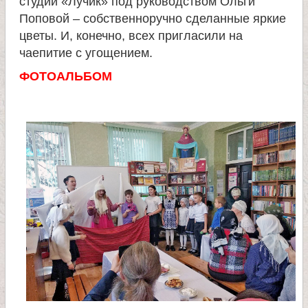
студии «Лучик» под руководством Ольги
Поповой – собственноручно сделанные яркие
е
цветы. И, конечно, всех пригласили на
чаепитие с угощением.
л
ФОТОАЛЬБОМ
я
П
а
н
т
е