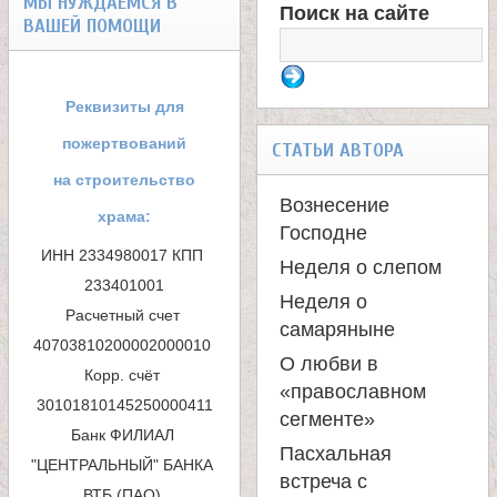
МЫ НУЖДАЕМСЯ В
Поиск на сайте
а
ВАШЕЙ ПОМОЩИ
Ф
н
о
Реквизиты для
р
и
пожертвований
СТАТЬИ АВТОРА
м
на строительство
ц
Вознесение
храма:
а
Господне
ы
ИНН 2334980017 КПП 
Неделя о слепом
п
233401001

Неделя о
К
Расчетный счет 
о
самаряныне
40703810200002000010 

и
О любви в
а
Корр. счёт 
«православном
с
сегменте»
н
Банк ФИЛИАЛ 
к
Пасхальная
"ЦЕНТРАЛЬНЫЙ" БАНКА 
встреча с
ВТБ (ПАО) 
