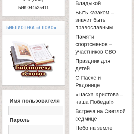
е
а
Владыкой
БИК 044525411
в
Быть казаком –
значит быть
БИБЛИОТЕКА «СЛОВО»
православным
с
Памяти
к
спортсменов –
участников СВО
о
Праздник для
детей
й
О Пасхе и
Радонице
«Пасха Христова –
В
Имя пользователя
наша Победа!»
Х
О
Встреча на Светлой
Д
седмице
Пароль
Н
А
Небо на земле