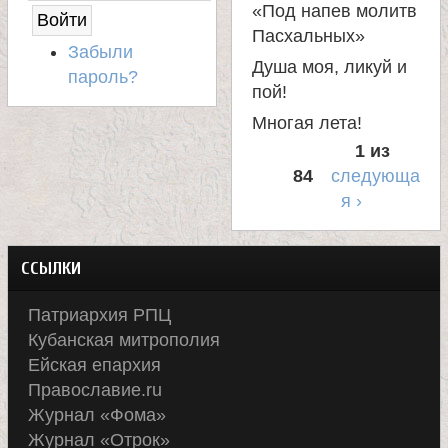
С
«Под напев молитв
А
Пасхальных»
Й
Забыли
Т
Душа моя, ликуй и
пароль?
пой!
Многая лета!
1 из
84
следующа
я ›
ССЫЛКИ
Патриархия РПЦ
Кубанская митрополия
Ейская епархия
Православие.ru
Журнал «Фома»
Журнал «Отрок»