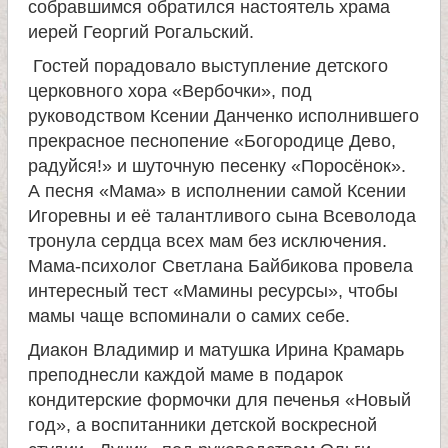
собравшимся обратился настоятель храма
и
иерей Георгий Рогальский.
к
Гостей порадовало выступление детского
церковного хора «Вербочки», под
руководством Ксении Данченко исполнившего
а
прекрасное песнопение «Богородице Дево,
радуйся!» и шуточную песенку «Поросёнок».
и
А песня «Мама» в исполнении самой Ксении
Игоревны и её талантливого сына Всеволода
ц
тронула сердца всех мам без исключения.
Мама-психолог Светлана Байбикова провела
е
интересный тест «Мамины ресурсы», чтобы
мамы чаще вспоминали о самих себе.
л
Диакон Владимир и матушка Ирина Крамарь
преподнесли каждой маме в подарок
и
кондитерские формочки для печенья «Новый
год», а воспитанники детской воскресной
т