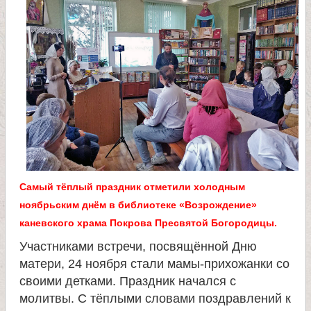
л
и
к
о
м
у
Самый тёплый праздник отметили холодным
ноябрьским днём в библиотеке «Возрождение»
ч
каневского храма Покрова Пресвятой Богородицы.
Участниками встречи, посвящённой Дню
е
матери, 24 ноября стали мамы-прихожанки со
своими детками. Праздник начался с
н
молитвы. С тёплыми словами поздравлений к