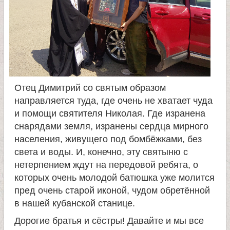
е
в
с
к
Отец Димитрий со святым образом
направляется туда, где очень не хватает чуда
о
и помощи святителя Николая. Где изранена
снарядами земля, изранены сердца мирного
й
населения, живущего под бомбёжками, без
света и воды. И, конечно, эту святыню с
нетерпением ждут на передовой ребята, о
которых очень молодой батюшка уже молится
пред очень старой иконой, чудом обретённой
в нашей кубанской станице.
Дорогие братья и сёстры! Давайте и мы все