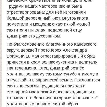
л
каневском храме Пантелеимона целителя.
Трудами наших мастеров икона была
отреставрирована; для неё изготовили
е
большой деревянный киот. Внутрь киота
поместили и мощевик с частичкой мощей
и
святителя Николая, подаренной отцу
Димитрию его духовником.
м
По благословению благочинного Каневского
о
округа церквей протоиерея Александра
Брижана 18 мая отреставрированный образ
принесли в храм великомученика и целителя
н
Пантелеимона. Отец Димитрий вознёс
молитвы великому святому, сугубо чтимому и
а
в Русской, и в Украинской земле. Поклониться
святыне смогли трудящиеся прихода и
с
столярной мастерской и все находящиеся в
тот момент в больничном храме каневчане. С
т
молитвенным пением святой образ