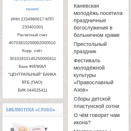
м
Каневская
храма:
а
молодёжь посетила
ИНН 2334980017 КПП 
праздничные
п
233401001

богослужения в
больничном храме
Расчетный счет 
о
40703810200002000010 

Престольный
и
Корр. счёт 
праздник
с
Фестиваль
Банк ФИЛИАЛ 
молодёжной
к
"ЦЕНТРАЛЬНЫЙ" БАНКА 
культуры
«Православный
ВТБ (ПАО) 

а
Азов»
БИК 044525411
Сборы детской
пластунской сотни
БИБЛИОТЕКА «СЛОВО»
О чём говорит нам
икона?