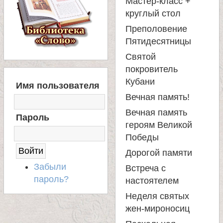
Мастер-класс +
круглый стол
Преполовение
Пятидесятницы
Святой
покровитель
В
Кубани
Имя пользователя
Х
Вечная память!
О
Д
Вечная память
Пароль
Н
героям Великой
А
Победы
С
А
Дорогой памяти
Й
Забыли
Встреча с
Т
пароль?
настоятелем
Неделя святых
жен-мироносиц