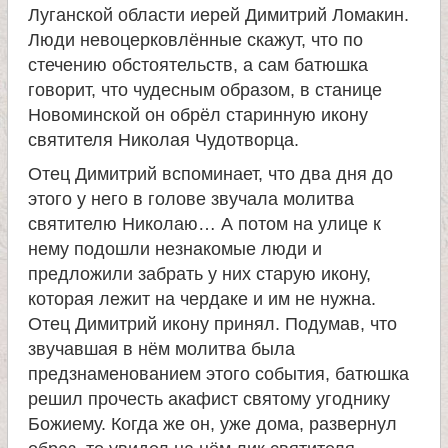
и
Луганской области иерей Димитрий Ломакин.
Люди невоцерковлённые скажут, что по
к
стечению обстоятельств, а сам батюшка
говорит, что чудесным образом, в станице
Новоминской он обрёл старинную икону
а
святителя Николая Чудотворца.
и
Отец Димитрий вспоминает, что два дня до
этого у него в голове звучала молитва
ц
святителю Николаю… А потом на улице к
нему подошли незнакомые люди и
е
предложили забрать у них старую икону,
которая лежит на чердаке и им не нужна.
Отец Димитрий икону принял. Подумав, что
л
звучавшая в нём молитва была
предзнаменованием этого события, батюшка
и
решил прочесть акафист святому угоднику
Божиему. Когда же он, уже дома, развернул
т