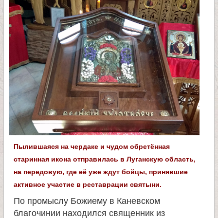
л
и
к
о
м
у
Пылившаяся на чердаке и чудом обретённая
ч
старинная икона отправилась в Луганскую область,
на передовую, где её уже ждут бойцы, принявшие
е
активное участие в реставрации святыни.
н
По промыслу Божиему в Каневском
благочинии находился священник из