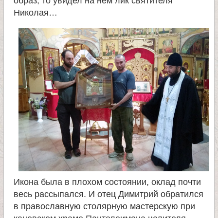
образ, то увидел на нём лик святителя
Николая…
е
л
я
П
а
н
т
Икона была в плохом состоянии, оклад почти
е
весь рассыпался. И отец Димитрий обратился
в православную столярную мастерскую при