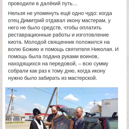
проводили в далёкий путь…
а
Нельзя не упомянуть ещё одно чудо: когда
отец Димитрий отдавал икону мастерам, у
н
него не было средств, чтобы оплатить
реставрационные работы и изготовление
и
киота. Молодой священник положился на
волю Божию и помощь святителя Николая. И
ц
помощь была подана руками воинов,
находящихся на передовой, – всю сумму
ы
собрали как раз к тому дню, когда икону
нужно было забирать из мастерской.
К
а
н