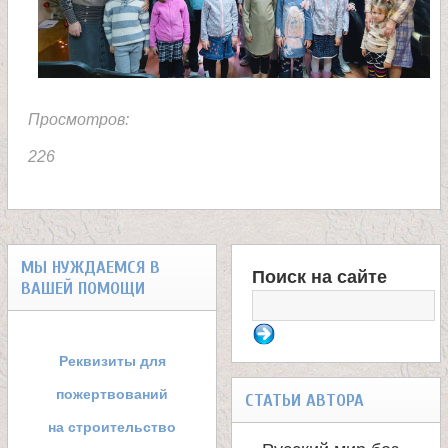
л
е
и
Просмотров:
226
м
о
н
МЫ НУЖДАЕМСЯ В
Поиск на сайте
ВАШЕЙ ПОМОЩИ
Ф
а
о
Реквизиты для
с
р
пожертвований
СТАТЬИ АВТОРА
т
м
на строительство