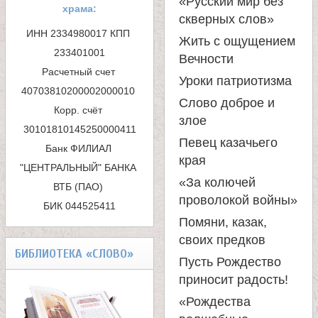
«Русский мир без
храма:
а
а
скверных слов»
ИНН 2334980017 КПП 
Жить с ощущением
п
н
233401001

Вечности
Расчетный счет 
о
Уроки патриотизма
и
40703810200002000010 

и
Слово доброе и
Корр. счёт 
злое
ц
с
Певец казачьего
Банк ФИЛИАЛ 
к
края
ы
"ЦЕНТРАЛЬНЫЙ" БАНКА 
«За колючей
ВТБ (ПАО) 

а
К
проволокой войны»
БИК 044525411
Помяни, казак,
а
своих предков
БИБЛИОТЕКА «СЛОВО»
Пусть Рождество
н
приносит радость!
«Рождества