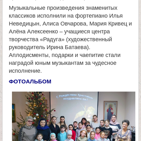
Музыкальные произведения знаменитых
е
классиков исполнили на фортепиано Илья
Неведицын, Алиса Овчарова, Мария Кривец и
л
Алёна Алексеенко – учащиеся центра
творчества «Радуга» (художественный
я
руководитель Ирина Батаева).
Аплодисменты, подарки и чаепитие стали
П
наградой юным музыкантам за чудесное
исполнение.
а
ФОТОАЛЬБОМ
н
т
е