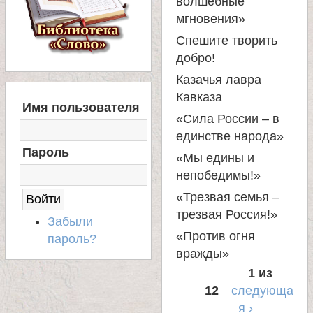
е
волшебные
мгновения»
в
Спешите творить
добро!
с
Казачья лавра
Кавказа
В
к
Имя пользователя
Х
«Сила России – в
О
единстве народа»
о
Д
Пароль
Н
«Мы едины и
А
й
непобедимы!»
С
«Трезвая семья –
А
трезвая Россия!»
Й
Забыли
Т
«Против огня
пароль?
вражды»
1 из
12
следующа
я ›