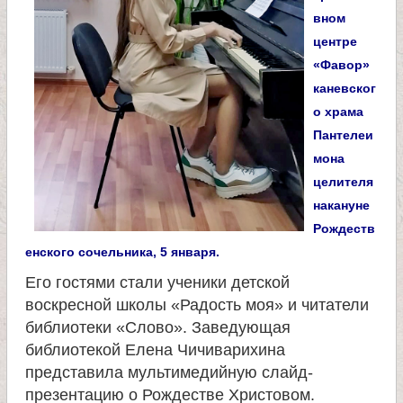
и
вном
центре
к
«Фавор»
каневског
а
о храма
Пантелеи
и
мона
целителя
ц
накануне
Рождеств
е
енского сочельника, 5 января.
Его гостями стали ученики детской
л
воскресной школы «Радость моя» и читатели
библиотеки «Слово». Заведующая
и
библиотекой Елена Чичиварихина
представила мультимедийную слайд-
т
презентацию о Рождестве Христовом.