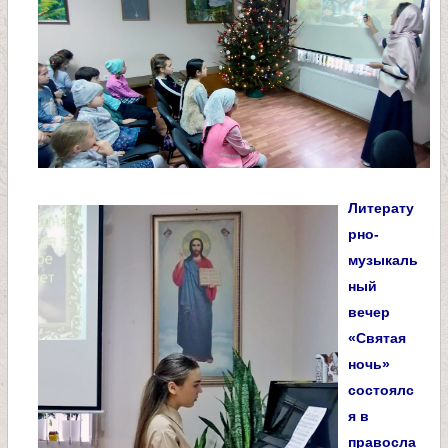
л
и
к
о
м
Литерату
рно-
у
музыкаль
ный
ч
вечер
«Святая
е
ночь»
состоялс
н
я в
правосла