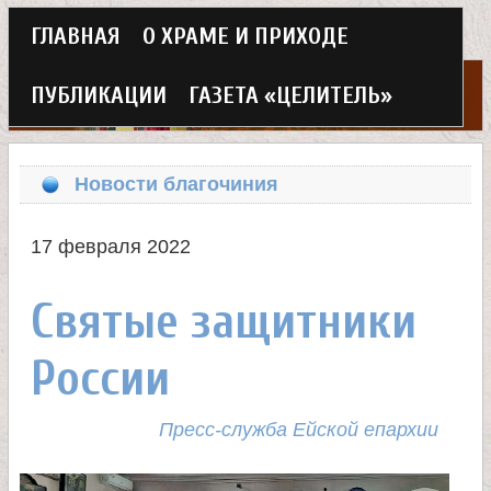
Г
ГЛАВНАЯ
О ХРАМЕ И ПРИХОДЕ
Перейти
л
к
ПУБЛИКАЦИИ
ГАЗЕТА «ЦЕЛИТЕЛЬ»
а
основному
Х
в
содержанию
Новости благочиния
н
р
о
17 февраля 2022
а
е
Святые защитники
м
м
России
в
е
н
е
Пресс-служба Ейской епархии
ю