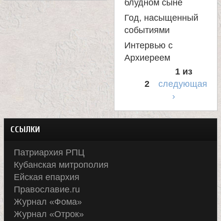
блудном сыне
Год, насыщенный
событиями
Интервью с
Архиереем
1 из
2
следующая
›
ССЫЛКИ
Патриархия РПЦ
Кубанская митрополия
Ейская епархия
Православие.ru
Журнал «Фома»
Журнал «Отрок»