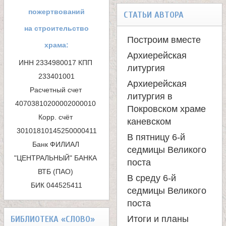
р
а
пожертвований
СТАТЬИ АВТОРА
м
на строительство
н
Построим вместе
храма:
а
Архиерейская
и
ИНН 2334980017 КПП 
литургия
п
233401001

Архиерейская
ц
Расчетный счет 
о
литургия в
40703810200002000010 

Покровском храме
и
ы
Корр. счёт 
каневском
с
В пятницу 6-й
К
Банк ФИЛИАЛ 
седмицы Великого
к
"ЦЕНТРАЛЬНЫЙ" БАНКА 
поста
а
ВТБ (ПАО) 

а
В среду 6-й
БИК 044525411
седмицы Великого
н
поста
БИБЛИОТЕКА «СЛОВО»
Итоги и планы