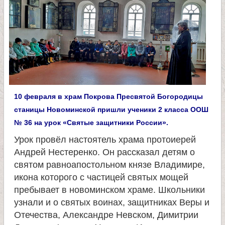
л
и
к
о
10 февраля в храм Покрова Пресвятой Богородицы
м
станицы Новоминской пришли ученики 2 класса ООШ
№ 36 на урок «Святые защитники России».
у
Урок провёл настоятель храма протоиерей
Андрей Нестеренко. Он рассказал детям о
ч
святом равноапостольном князе Владимире,
икона которого с частицей святых мощей
е
пребывает в новоминском храме. Школьники
узнали и о святых воинах, защитниках Веры и
н
Отечества, Александре Невском, Димитрии