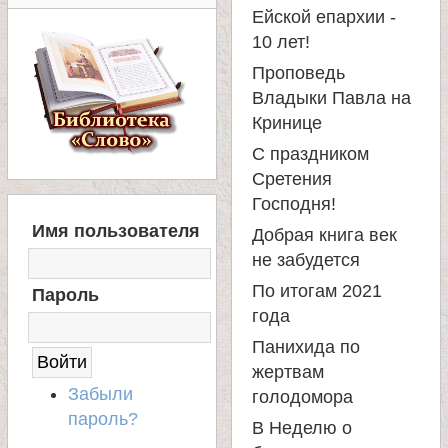
е
Ейской епархии -
в
10 лет!
Проповедь
с
Владыки Павла на
Кринице
к
С праздником
Сретения
о
Господня!
В
Имя пользователя
Добрая книга век
Х
й
О
не забудется
Д
По итогам 2021
Пароль
Н
года
А
С
Панихида по
А
жертвам
Й
Забыли
голодомора
Т
пароль?
В Неделю о