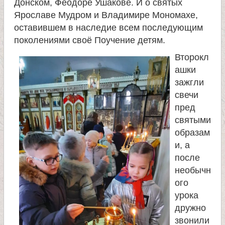
Донском, Феодоре Ушакове. И о святых
и
Ярославе Мудром и Владимире Мономахе,
оставившем в наследие всем последующим
к
поколениями своё Поучение детям.
Второкл
а
ашки
зажгли
и
свечи
пред
ц
святыми
образам
е
и, а
после
л
необычн
ого
и
урока
дружно
т
звонили