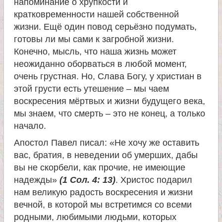
напоминание о хрупкости и
а
кратковременности нашей собственной
жизни. Ещё один повод серьёзно подумать,
н
готовы ли мы сами к загробной жизни.
Конечно, мысль, что наша жизнь может
и
неожиданно оборваться в любой момент,
очень грустная. Но, Слава Богу, у христиан в
ц
этой грусти есть утешение – мы чаем
воскресения мёртвых и жизни будущего века,
мы знаем, что смерть – это не конец, а только
ы
начало.
К
Апостол Павел писал: «Не хочу же оставить
вас, братия, в неведении об умерших, дабы
а
вы не скорбели, как прочие, не имеющие
надежды»
(1 Сол. 4: 13)
. Христос подарил
н
нам великую радость воскресения и жизни
вечной, в которой мы встретимся со всеми
родными, любимыми людьми, которых