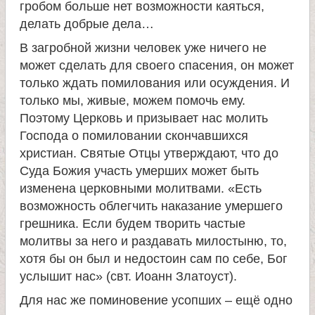
л
гробом больше нет возможности каяться,
делать добрые дела…
е
В загробной жизни человек уже ничего не
может сделать для своего спасения, он может
и
только ждать помилования или осуждения. И
только мы, живые, можем помочь ему.
м
Поэтому Церковь и призывает нас молить
Господа о помиловании скончавшихся
о
христиан. Святые Отцы утверждают, что до
Суда Божия участь умерших может быть
н
изменена церковными молитвами. «Есть
возможность облегчить наказание умершего
а
грешника. Если будем творить частые
молитвы за него и раздавать милостыню, то,
с
хотя бы он был и недостоин сам по себе, Бог
услышит нас» (свт. Иоанн Златоуст).
т
Для нас же поминовение усопших – ещё одно