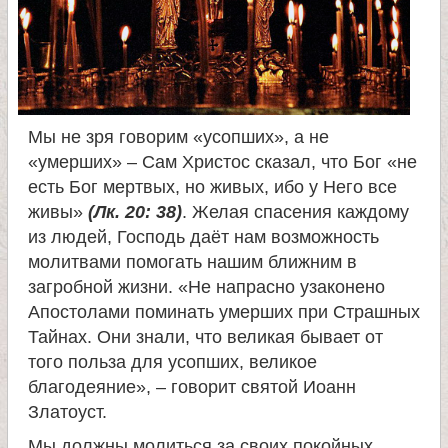
и
к
а
Мы не зря говорим «усопших», а не
«умерших» – Сам Христос сказал, что Бог «не
и
есть Бог мертвых, но живых, ибо у Него все
живы»
(Лк. 20: 38)
. Желая спасения каждому
ц
из людей, Господь даёт нам возможность
молитвами помогать нашим ближним в
е
загробной жизни. «Не напрасно узаконено
Апостолами поминать умерших при Страшных
л
Тайнах. Они знали, что великая бывает от
того польза для усопших, великое
и
благодеяние», – говорит святой Иоанн
Златоуст.
т
Мы должны молиться за своих покойных