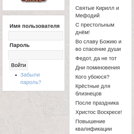
Святые Кирилл и
Мефодий
В
С престольным
Имя пользователя
Х
днём!
О
Д
Во славу Божию и
Пароль
Н
во спасение души
А
Федот, да не тот
С
А
Дни поминовения
Й
Забыли
Кого убоюся?
Т
пароль?
Крёстные для
близнецов
После праздника
Христос Воскресе!
Повышение
квалификации