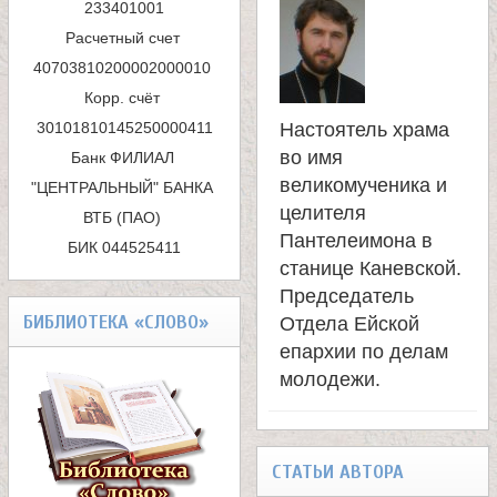
п
233401001

Расчетный счет 
о
40703810200002000010 

и
Корр. счёт 
Настоятель храма
с
во имя
Банк ФИЛИАЛ 
к
великомученика и
"ЦЕНТРАЛЬНЫЙ" БАНКА 
целителя
ВТБ (ПАО) 

а
Пантелеимона в
БИК 044525411
станице Каневской.
Председатель
БИБЛИОТЕКА «СЛОВО»
Отдела Ейской
епархии по делам
молодежи.
СТАТЬИ АВТОРА