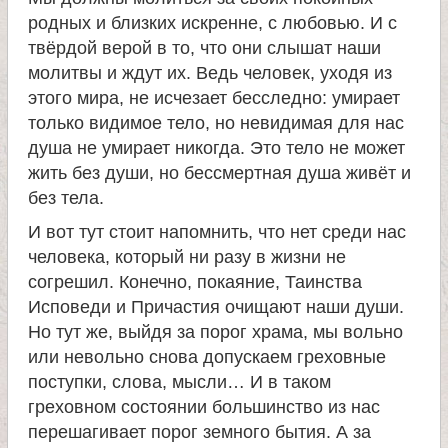
родных и близких искренне, с любовью. И с
е
твёрдой верой в то, что они слышат наши
молитвы и ждут их. Ведь человек, уходя из
л
этого мира, не исчезает бесследно: умирает
только видимое тело, но невидимая для нас
я
душа не умирает никогда. Это тело не может
жить без души, но бессмертная душа живёт и
П
без тела.
И вот тут стоит напомнить, что нет среди нас
а
человека, который ни разу в жизни не
согрешил. Конечно, покаяние, Таинства
н
Исповеди и Причастия очищают наши души.
Но тут же, выйдя за порог храма, мы вольно
т
или невольно снова допускаем греховные
поступки, слова, мысли… И в таком
е
греховном состоянии большинство из нас
перешагивает порог земного бытия. А за