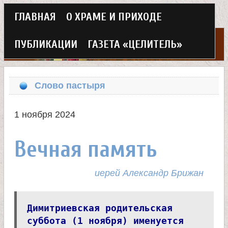
Г
ГЛАВНАЯ
О ХРАМЕ И ПРИХОДЕ
Перейти
л
к
ПУБЛИКАЦИИ
ГАЗЕТА «ЦЕЛИТЕЛЬ»
а
основному
Х
в
содержанию
Слово пастыря
н
р
о
1 ноября 2024
а
е
Вечная память
м
м
в
иерей Александр Брижан
е
н
е
Димитриевская родительская
ю
суббота (1 ноября) именуется