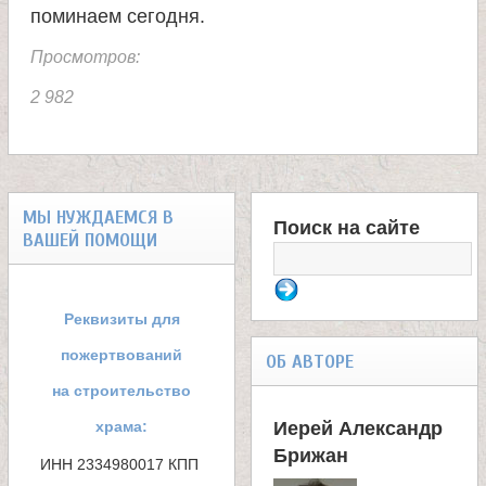
е
поминаем сегодня.
в
Просмотров:
2 982
с
к
о
МЫ НУЖДАЕМСЯ В
Поиск на сайте
ВАШЕЙ ПОМОЩИ
Ф
й
о
Реквизиты для
р
пожертвований
ОБ АВТОРЕ
м
на строительство
храма:
Иерей Александр
а
Брижан
ИНН 2334980017 КПП 