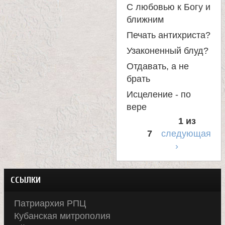
С любовью к Богу и
ближним
Печать антихриста?
Узаконенный блуд?
Отдавать, а не
брать
Исцеление - по
вере
1 из
7
следующая
›
ССЫЛКИ
Патриархия РПЦ
Кубанская митрополия