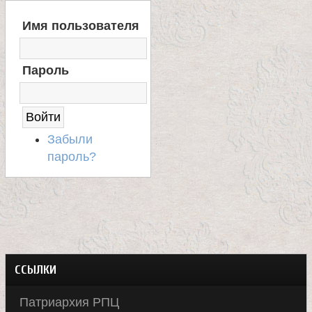
В
Имя пользователя
Х
О
Д
Пароль
Н
А
С
А
Й
Забыли
Т
пароль?
ССЫЛКИ
Патриархия РПЦ