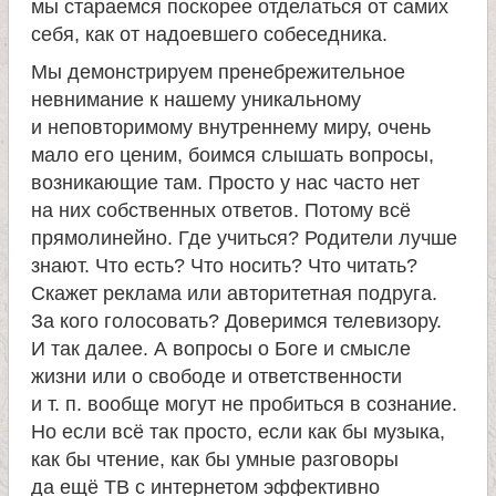
мы стараемся поскорее отделаться от самих
а
себя, как от надоевшего собеседника.
Мы демонстрируем пренебрежительное
н
невнимание к нашему уникальному
и неповторимому внутреннему миру, очень
и
мало его ценим, боимся слышать вопросы,
возникающие там. Просто у нас часто нет
ц
на них собственных ответов. Потому всё
прямолинейно. Где учиться? Родители лучше
ы
знают. Что есть? Что носить? Что читать?
Скажет реклама или авторитетная подруга.
К
За кого голосовать? Доверимся телевизору.
И так далее. А вопросы о Боге и смысле
а
жизни или о свободе и ответственности
и т. п. вообще могут не пробиться в сознание.
н
Но если всё так просто, если как бы музыка,
как бы чтение, как бы умные разговоры
да ещё TВ с интернетом эффективно