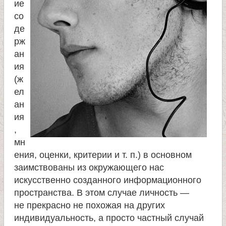
ие
и
со
де
к
рж
ан
а
ия
(ж
и
ел
ан
ц
ия
,
е
мн
ения, оценки, критерии и т. п.) в основном
л
заимствованы из окружающего нас
искусственно созданного информационного
и
пространства. В этом случае личность —
не прекрасно не похожая на других
т
индивидуальность, а просто частный случай