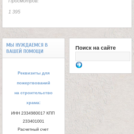
Просмотров:
1 395
МЫ НУЖДАЕМСЯ В
Поиск на сайте
ВАШЕЙ ПОМОЩИ
Ф
о
Реквизиты для
р
пожертвований
м
на строительство
храма:
а
ИНН 2334980017 КПП 
п
233401001

Расчетный счет 
о