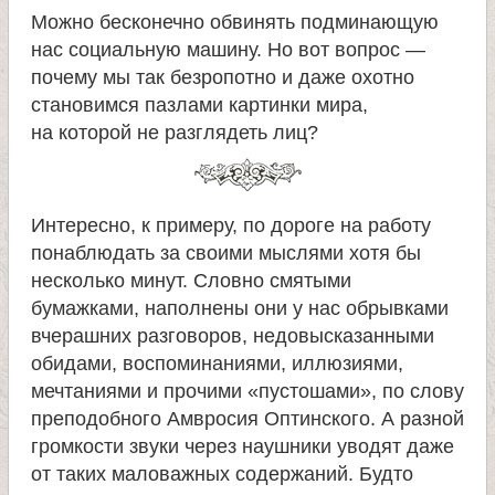
л
Можно бесконечно обвинять подминающую
нас социальную машину. Но вот вопрос —
е
почему мы так безропотно и даже охотно
становимся пазлами картинки мира,
и
на которой не разглядеть лиц?
м
Интересно, к примеру, по дороге на работу
о
понаблюдать за своими мыслями хотя бы
несколько минут. Словно смятыми
н
бумажками, наполнены они у нас обрывками
вчерашних разговоров, недовысказанными
а
обидами, воспоминаниями, иллюзиями,
мечтаниями и прочими «пустошами», по слову
с
преподобного Амвросия Оптинского. А разной
громкости звуки через наушники уводят даже
т
от таких маловажных содержаний. Будто