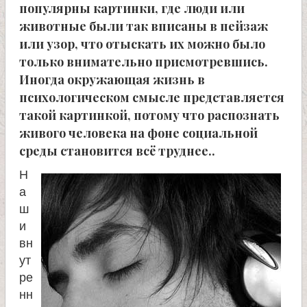
л
популярны картинки, где люди или
животные были так вписаны в пейзаж
и
или узор, что отыскать их можно было
только внимательно присмотревшись.
к
Иногда окружающая жизнь в
психологическом смысле представляется
о
такой картинкой, потому что распознать
живого человека на фоне социальной
м
среды становится всё труднее..
у
Н
а
ч
ш
и
вн
е
ут
ре
н
нн