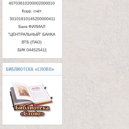
40703810200002000010 

и
Корр. счёт 
с
Банк ФИЛИАЛ 
к
"ЦЕНТРАЛЬНЫЙ" БАНКА 
ВТБ (ПАО) 

а
БИК 044525411
БИБЛИОТЕКА «СЛОВО»