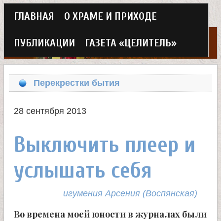
Г
ГЛАВНАЯ
О ХРАМЕ И ПРИХОДЕ
Перейти
л
к
ПУБЛИКАЦИИ
ГАЗЕТА «ЦЕЛИТЕЛЬ»
а
основному
Х
в
содержанию
Перекрестки бытия
н
р
о
28 сентября 2013
а
е
Выключить плеер и
м
м
услышать себя
в
е
н
е
игумения Арсения (Воспянская)
ю
Во времена моей юности в журналах были