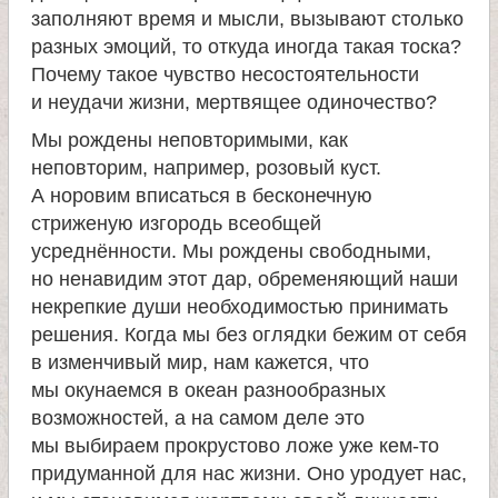
е
заполняют время и мысли, вызывают столько
в
разных эмоций, то откуда иногда такая тоска?
Почему такое чувство несостоятельности
и неудачи жизни, мертвящее одиночество?
с
Мы рождены неповторимыми, как
к
неповторим, например, розовый куст.
А норовим вписаться в бесконечную
о
стриженую изгородь всеобщей
усреднённости. Мы рождены свободными,
й
но ненавидим этот дар, обременяющий наши
некрепкие души необходимостью принимать
решения. Когда мы без оглядки бежим от себя
в изменчивый мир, нам кажется, что
мы окунаемся в океан разнообразных
возможностей, а на самом деле это
мы выбираем прокрустово ложе уже кем-то
придуманной для нас жизни. Оно уродует нас,