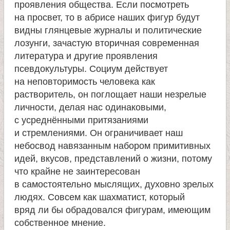
проявления общества. Если посмотреть
е
на просвет, то в абрисе наших фигур будут
видны глянцевые журналы и политические
лозунги, зачастую вторичная современная
л
литература и другие проявления
псевдокультуры. Социум действует
я
на неповторимость человека как
растворитель, он поглощает наши незрелые
П
личности, делая нас одинаковыми,
с усреднёнными притязаниями
а
и стремлениями. Он ограничивает наш
небосвод навязанным набором примитивных
н
идей, вкусов, представлений о жизни, потому
что крайне не заинтересован
т
в самостоятельно мыслящих, духовно зрелых
людях. Совсем как шахматист, который
е
вряд ли бы обрадовался фигурам, имеющим
собственное мнение.