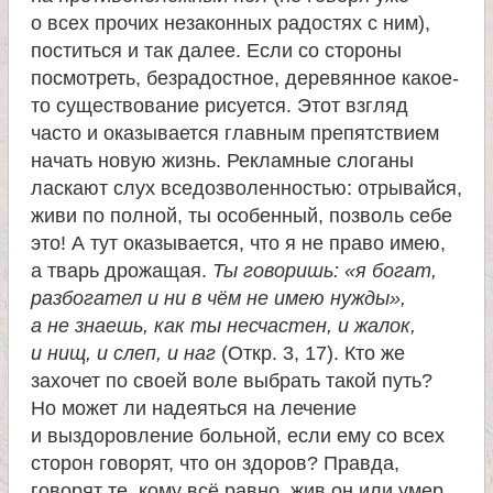
о всех прочих незаконных радостях с ним),
поститься и так далее. Если со стороны
посмотреть, безрадостное, деревянное какое-
то существование рисуется. Этот взгляд
часто и оказывается главным препятствием
начать новую жизнь. Рекламные слоганы
ласкают слух вседозволенностью: отрывайся,
живи по полной, ты особенный, позволь себе
это! А тут оказывается, что я не право имею,
а тварь дрожащая.
Ты говоришь: «я богат,
разбогател и ни в чём не имею нужды»,
а не знаешь, как ты несчастен, и жалок,
и нищ, и слеп, и наг
(Откр. 3, 17). Кто же
захочет по своей воле выбрать такой путь?
Но может ли надеяться на лечение
и выздоровление больной, если ему со всех
сторон говорят, что он здоров? Правда,
говорят те, кому всё равно, жив он или умер...