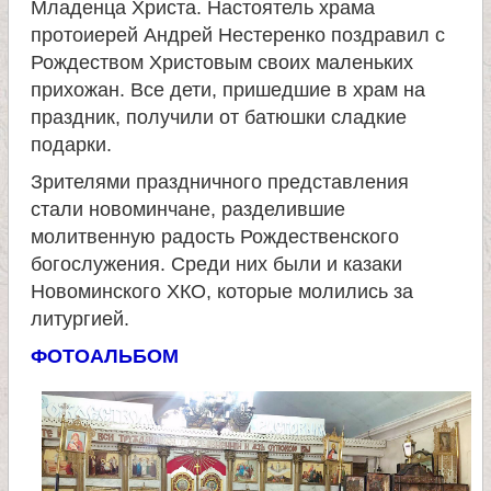
Младенца Христа. Настоятель храма
и
протоиерей Андрей Нестеренко поздравил с
Рождеством Христовым своих маленьких
к
прихожан. Все дети, пришедшие в храм на
праздник, получили от батюшки сладкие
а
подарки.
Зрителями праздничного представления
и
стали новоминчане, разделившие
молитвенную радость Рождественского
ц
богослужения. Среди них были и казаки
Новоминского ХКО, которые молились за
е
литургией.
ФОТОАЛЬБОМ
л
и
т