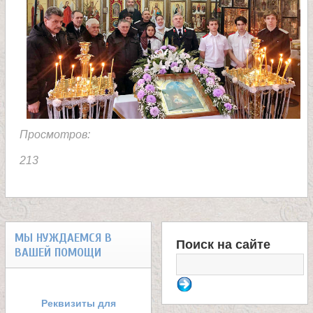
е
л
я
П
Просмотров:
213
а
н
МЫ НУЖДАЕМСЯ В
т
Поиск на сайте
ВАШЕЙ ПОМОЩИ
Ф
е
о
Реквизиты для