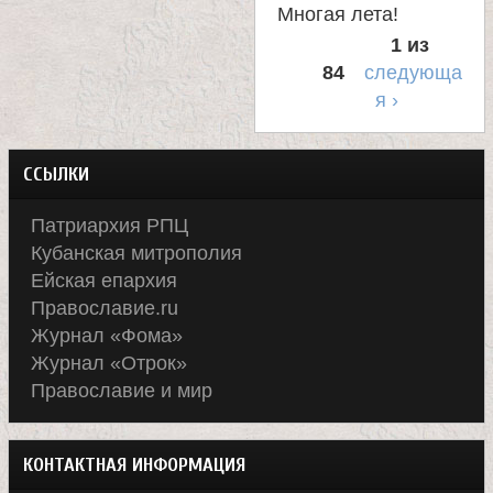
е
Многая лета!
1 из
в
84
следующа
я ›
с
к
ССЫЛКИ
о
Патриархия РПЦ
Кубанская митрополия
й
Ейская епархия
Православие.ru
Журнал «Фома»
Журнал «Отрок»
Православие и мир
КОНТАКТНАЯ ИНФОРМАЦИЯ