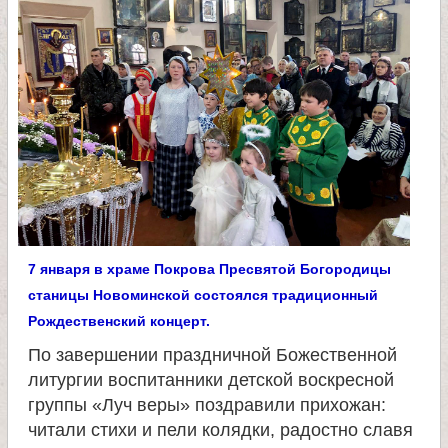
л
и
к
о
м
у
7 января в храме Покрова Пресвятой Богородицы
станицы Новоминской состоялся традиционный
ч
Рождественский концерт.
По завершении праздничной Божественной
е
литургии воспитанники детской воскресной
группы «Луч веры» поздравили прихожан:
н
читали стихи и пели колядки, радостно славя