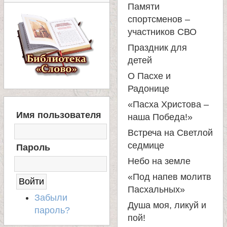
Памяти
а
спортсменов –
участников СВО
н
Праздник для
детей
и
О Пасхе и
Радонице
ц
«Пасха Христова –
В
Имя пользователя
ы
наша Победа!»
Х
О
Встреча на Светлой
Д
К
седмице
Пароль
Н
А
Небо на земле
а
С
«Под напев молитв
А
Пасхальных»
Й
н
Забыли
Т
Душа моя, ликуй и
пароль?
пой!