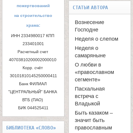
л
р
пожертвований
СТАТЬИ АВТОРА
м
е
на строительство
Вознесение
храма:
а
Господне
и
ИНН 2334980017 КПП 
Неделя о слепом
п
233401001

м
Неделя о
Расчетный счет 
о
самаряныне
40703810200002000010 

о
и
О любви в
Корр. счёт 
«православном
с
н
сегменте»
Банк ФИЛИАЛ 
к
Пасхальная
"ЦЕНТРАЛЬНЫЙ" БАНКА 
а
встреча с
ВТБ (ПАО) 

а
Владыкой
БИК 044525411
с
Быть казаком –
значит быть
т
БИБЛИОТЕКА «СЛОВО»
православным