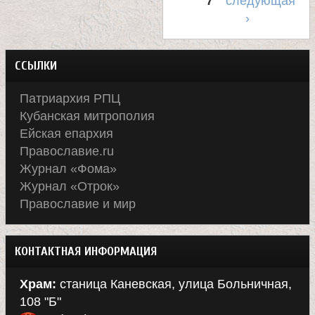
е
7
следующая
›
в
ССЫЛКИ
с
Патриархия РПЦ
к
Кубанская митрополия
Ейская епархия
о
Православие.ru
Журнал «Фома»
й
Журнал «Отрок»
Православие и мир
КОНТАКТНАЯ ИНФОРМАЦИЯ
Храм:
станица Каневская, улица Больничная,
108 "Б"