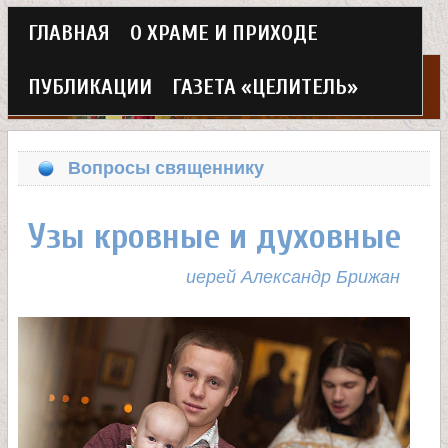
Г
ГЛАВНАЯ
О ХРАМЕ И ПРИХОДЕ
Перейти
л
к
ПУБЛИКАЦИИ
ГАЗЕТА «ЦЕЛИТЕЛЬ»
а
основному
Х
в
содержанию
Вопросы священнику
н
р
о
Узы кровные и духовные
а
е
иерей Александр Брижан
м
м
в
е
н
е
ю