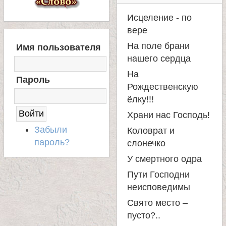
л
Исцеление - по
е
вере
В
На поле брани
Имя пользователя
Х
и
нашего сердца
О
Д
На
м
Пароль
Н
Рождественскую
А
ёлку!!!
С
о
А
Храни нас Господь!
Й
Забыли
Коловрат и
н
Т
пароль?
слонечко
а
У смертного одра
Пути Господни
с
неисповедимы
Свято место –
т
пусто?..