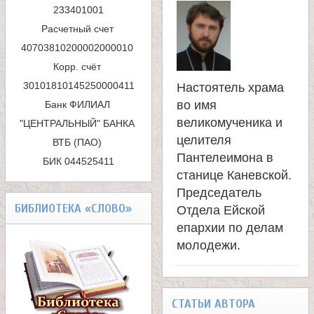
п
233401001

е
Расчетный счет 
о
40703810200002000010 

и
л
Корр. счёт 
Настоятель храма
с
я
во имя
Банк ФИЛИАЛ 
к
великомученика и
"ЦЕНТРАЛЬНЫЙ" БАНКА 
П
целителя
ВТБ (ПАО) 

а
Пантелеимона в
БИК 044525411
а
станице Каневской.
Председатель
н
БИБЛИОТЕКА «СЛОВО»
Отдела Ейской
епархии по делам
т
молодежи.
е
СТАТЬИ АВТОРА