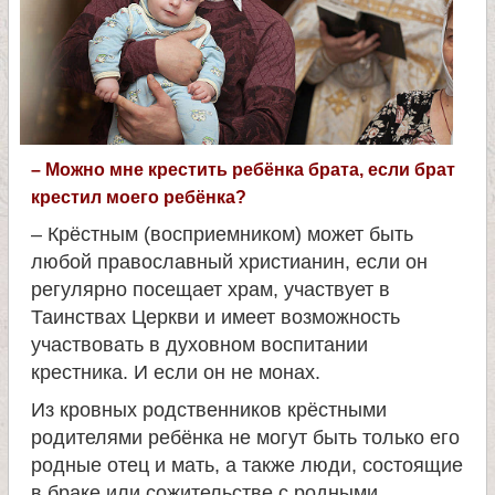
л
и
к
о
– Можно мне крестить ребёнка брата, если брат
крестил моего ребёнка?
м
– Крёстным (восприемником) может быть
любой православный христианин, если он
у
регулярно посещает храм, участвует в
Таинствах Церкви и имеет возможность
ч
участвовать в духовном воспитании
крестника. И если он не монах.
е
Из кровных родственников крёстными
родителями ребёнка не могут быть только его
н
родные отец и мать, а также люди, состоящие
в браке или сожительстве с родными