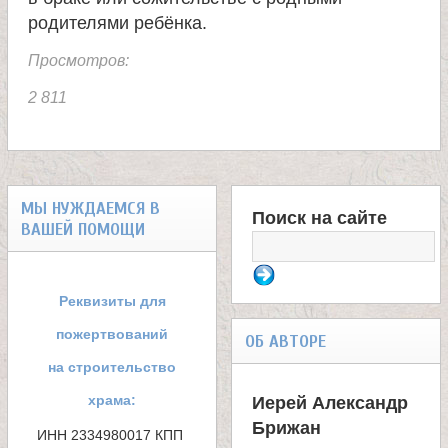
и
родителями ребёнка.
Просмотров:
к
2 811
а
и
МЫ НУЖДАЕМСЯ В
Поиск на сайте
ц
ВАШЕЙ ПОМОЩИ
Ф
е
о
Реквизиты для
л
р
пожертвований
ОБ АВТОРЕ
м
на строительство
и
храма:
Иерей Александр
а
Брижан
т
ИНН 2334980017 КПП 