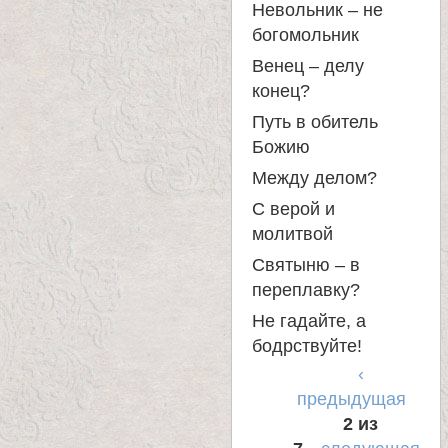
Невольник – не
а
богомольник
Венец – делу
н
конец?
Путь в обитель
и
Божию
ц
Между делом?
С верой и
ы
молитвой
Святыню – в
К
переплавку?
Не гадайте, а
а
бодрствуйте!
‹
н
предыдущая
2 из