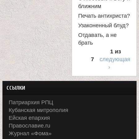
ближним
Печать антихриста?
Узаконенный блуд?
Отдавать, а не
брать
1 из
7
следующая
›
ССЫЛКИ
Патриархия РПЦ
Кубанская митрополия
Ейская епархия
Православие.ru
Журнал «Фома»