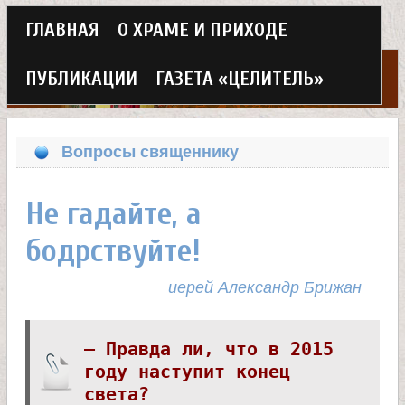
Г
ГЛАВНАЯ
О ХРАМЕ И ПРИХОДЕ
Перейти
л
к
ПУБЛИКАЦИИ
ГАЗЕТА «ЦЕЛИТЕЛЬ»
а
основному
Х
в
содержанию
Вопросы священнику
н
р
о
Не гадайте, а
а
е
бодрствуйте!
м
м
иерей Александр Брижан
в
е
– Правда ли, что в 2015
н
е
году наступит конец
ю
света?