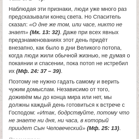
Наблюдая эти признаки, люди уже много раз
е
предсказывали конец света. Но Спаситель
сказал:
«О дне же том, или часе, никто не
л
знает»
(Мк. 13: 32)
. Даже при всех явных
предзнаменованиях этот день придёт
я
внезапно, как было в дни Великого потопа,
когда люди жили обычной жизнью, не думая о
П
покаянии и спасении, пока потоп не истребил
их
(Мф. 24: 37 – 39)
.
а
Поэтому не нужно гадать самому и верить
чужим домыслам. Независимо от того,
н
доживём мы до конца мира или нет, мы
должны каждый день готовиться к встрече с
т
Господом:
«Итак, бодрствуйте, потому что
не знаете ни дня, ни часа, в который
е
приидет Сын Человеческий»
(Мф. 25: 13)
.