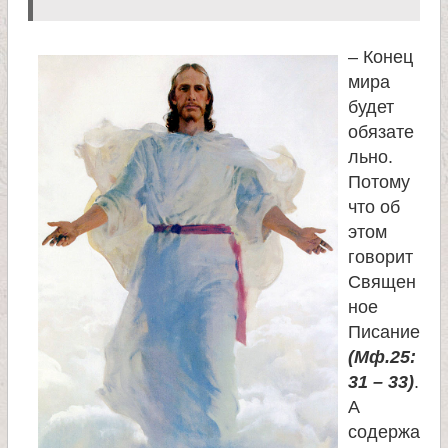
л
и
– Конец
мира
к
будет
обязате
о
льно.
Потому
м
что об
этом
у
говорит
Священ
ч
ное
Писание
(Мф.25:
е
31 – 33)
.
А
н
содержа