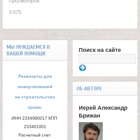
л
Просмотров:
3 075
е
и
МЫ НУЖДАЕМСЯ В
м
Поиск на сайте
ВАШЕЙ ПОМОЩИ
Ф
о
о
Реквизиты для
н
р
пожертвований
ОБ АВТОРЕ
м
на строительство
а
храма:
Иерей Александр
а
с
Брижан
ИНН 2334980017 КПП 
п
233401001

т
Расчетный счет 
о