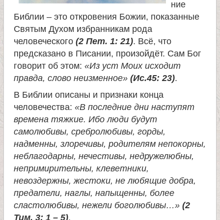
ние
и
Библии – это откровения Божии, показанные
Святым Духом избранникам рода
к
человеческого
(2 Пет. 1: 21)
. Всё, что
предсказано в Писании, произойдёт. Сам Бог
а
говорит об этом:
«Из уст Моих исходит
правда, слово неизменное»
(Ис.45: 23)
.
и
В Библии описаны и признаки конца
человечества:
«В последние дни наступят
ц
времена тяжкие. Ибо люди будут
самолюбивы, сребролюбивы, горды,
е
надменны, злоречивы, родителям непокорны,
неблагодарны, нечестивы, недружелюбны,
л
непримирительны, клеветники,
невоздержны, жестоки, не любящие добра,
и
предатели, наглы, напыщенны, более
сластолюбивы, нежели боголюбивы…»
(2
т
Тим. 3: 1 – 5)
.