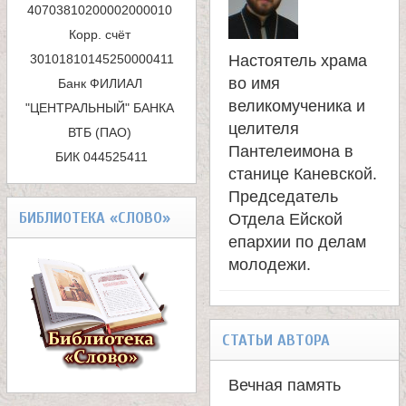
40703810200002000010 

а
и
Корр. счёт 
Настоятель храма
с
н
во имя
Банк ФИЛИАЛ 
к
великомученика и
"ЦЕНТРАЛЬНЫЙ" БАНКА 
и
целителя
ВТБ (ПАО) 

а
Пантелеимона в
БИК 044525411
ц
станице Каневской.
Председатель
ы
БИБЛИОТЕКА «СЛОВО»
Отдела Ейской
епархии по делам
К
молодежи.
а
СТАТЬИ АВТОРА
н
Вечная память