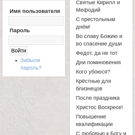
е
Святые Кирилл и
В
Мефодий
Имя пользователя
в
Х
С престольным
О
Д
днём!
с
Пароль
Н
Во славу Божию и
А
во спасение души
к
С
А
Федот, да не тот
Й
о
Забыли
Дни поминовения
Т
пароль?
Кого убоюся?
й
Крёстные для
близнецов
После праздника
Христос Воскресе!
Повышение
квалификации
С любовью к Богу и