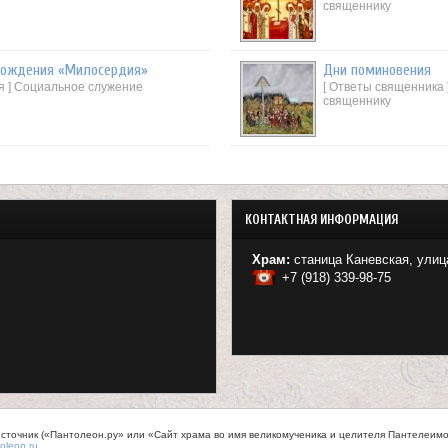
священнику
рождения «Милосердия»
Дни поминовения
ья ] Социальное служение
[ Ответы священника
священнику
КОНТАКТНАЯ ИНФОРМАЦИЯ
Храм:
станица Каневская, улиц
+7 (918) 339-98-75
точник («Пантолеон.ру» или «Сайт храма во имя великомученика и целителя Пантелеимона
oleon.ru