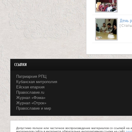
н
и
День 
[ Стат
ц
ы
К
а
ССЫЛКИ
н
Патриархия РПЦ
е
Кубанская митрополия
Ейская епархия
в
Православие.ru
Журнал «Фома»
с
Журнал «Отрок»
Православие и мир
к
о
Допустимо полное или частичное воспроизведение материалов со ссылкой на ис
материалов сайта в интернете обязательна интерактивная ссылка на сайт
pant