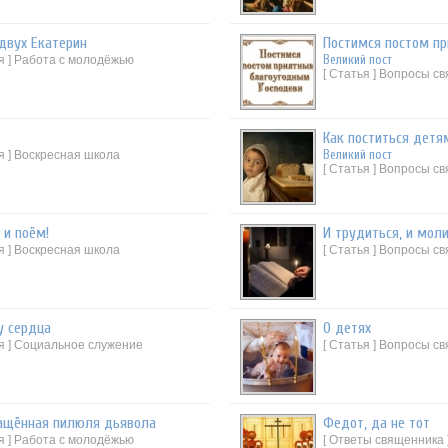
двух Екатерин
Постимся постом пр
Великий пост
ья ] Работа с молодёжью
[ Статья ] Вопросы с
Как поститься детя
Великий пост
я ] Воскресная школа
[ Статья ] Вопросы с
 и поём!
И трудиться, и моли
я ] Воскресная школа
[ Статья ] Вопросы с
у сердца
О детях
ья ] Социальное служение
[ Статья ] Вопросы с
ащённая пилюля дьявола
Федот, да не тот
ья ] Работа с молодёжью
[ Ответы священника