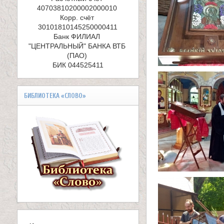
е
40703810200002000010 

л
Корр. счёт 
и
Банк ФИЛИАЛ 
"ЦЕНТРАЛЬНЫЙ" БАНКА ВТБ 
к
(ПАО) 

БИК 044525411
о
м
БИБЛИОТЕКА «СЛОВО»
у
ч
е
н
и
к
а
В