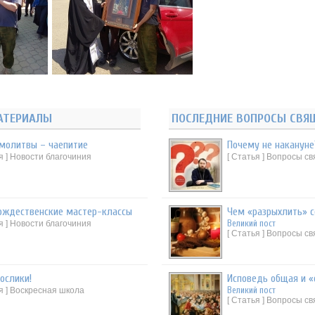
АТЕРИАЛЫ
ПОСЛЕДНИЕ ВОПРОСЫ СВЯ
молитвы – чаепитие
Почему не накануне
я ] Новости благочиния
[ Статья ] Вопросы с
ождественские мастер-классы
Чем «разрыхлить» 
Великий пост
я ] Новости благочиния
[ Статья ] Вопросы с
ослики!
Исповедь общая и 
Великий пост
я ] Воскресная школа
[ Статья ] Вопросы с