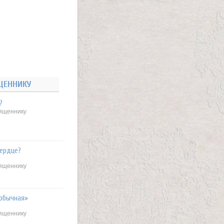
ЩЕННИКУ
?
вященнику
сердце?
вященнику
«обычная»
вященнику