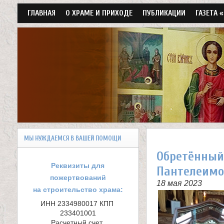
Г
ГЛАВНАЯ
О ХРАМЕ И ПРИХОДЕ
ПУБЛИКАЦИИ
ГАЗЕТА 
л
а
в
н
о
е
м
Х
е
МЫ НУЖДАЕМСЯ В ВАШЕЙ ПОМОЩИ
н
р
Обретённый 
ю
а
Реквизиты для
Пантелеимо
пожертвований
м
18 мая 2023
на строительство храма:
в
ИНН 2334980017 КПП 
233401001

Расчетный счет 