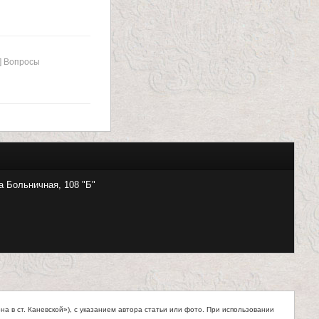
 ] Вопросы
а Больничная, 108 "Б"
 в ст. Каневской»), с указанием автора статьи или фото. При использовании