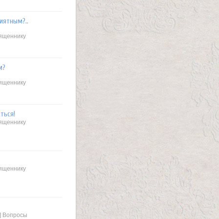
иятным?..
вященнику
м?
вященнику
ться!
вященнику
вященнику
 ] Вопросы