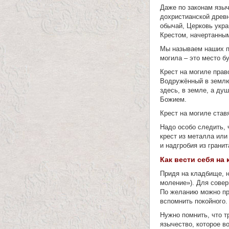
Даже по законам язы
т
дохристианской древн
обычай, Церковь укр
е
Крестом, начертанным
л
Мы называем наших по
могила – это место б
е
Крест на могиле прав
Водружённый в землю 
и
здесь, в земле, а ду
Божием.
м
Крест на могиле ставя
о
Надо особо следить, 
крест из металла или
н
и надгробия из гранит
Как вести себя на
а
Придя на кладбище, н
с
моление»). Для совер
По желанию можно про
т
вспомнить покойного.
Нужно помнить, что т
а
язычество, которое в