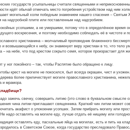
ческих государств усыпальницы считали священными и неприкосновенны
ости идёт обычай отмечать место погребения устройством над ним холм
ашает могильный холм победным знамением нашего спасения – Святым
 на надгробной плите или поставленным над надгробием.
койных усопшими, а не умершими, потому что в определённое время они
удущего воскресения, и поэтому необходимо соблюдать её в чистоте и п
ославного христианина – молчаливый проповедник блаженного бессмерти
и возвышающийся к небу, он знаменует веру христиан в то, что тело у
ша – на небе, что под крестом сокрыто семя, которое произрастает для ж
т у ног покойного – так, чтобы Распятие было обращено к лицу.
чтобы крест на могиле не покосился, был всегда окрашен, чист и ухожен
 дерева более приличествует могиле православного христианина, неже
а и мрамора.
 кладбище?
адо зажечь свечку, совершить литию (это слово в буквальном смысле о
шения чина литии приглашают священника. Краткий чин литии может со
читать акафист о упокоении усопших. Затем прибрать могилу или прос
 Не надо оставлять на могиле еду, лучше отдать её нищему или голодно
радиция оставлять еду, пасхальные яйца на могилах, есть и пить на кла
озродилось в Советском Союзе, когда государство преследовало Право