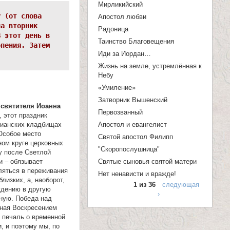
п
Мирликийский
у (от слова
Апостол любви
о
на вторник
Радоница
и
В этот день в
Таинство Благовещения
опения. Затем
с
Иди за Иордан…
к
Жизнь на земле, устремлённая к
Небу
а
«Умиление»
Затворник Вышенский
у
святителя Иоанна
Первозванный
, этот праздник
Апостол и евангелист
тианских кладбищах
Особое место
Святой апостол Филипп
ном круге церковных
"Скоропослушница"
у после Светлой
Святые сыновья святой матери
и – обязывает
ляться в переживания
Нет ненависти и вражде!
лизких, а, наоборот,
1 из 36
следующая
ждению в другую
›
чную. Победа над
ная Воскресением
 печаль о временной
, и поэтому мы, по