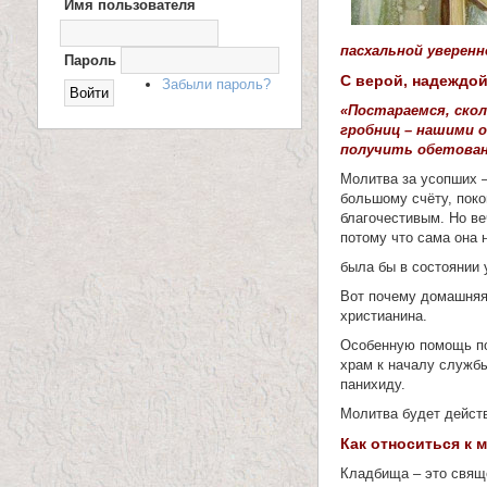
Имя пользователя
Х
О
и
Д
пасхальной уверен
Н
Пароль
ц
А
С верой, надеждо
Забыли пароль?
С
е
А
«Постараемся, ско
Й
гробниц – нашими 
Т
л
получить обетован
Молитва за усопших –
и
большому счёту, покой
благочестивым. Но в
т
потому что сама она 
е
была бы в состоянии 
Вот почему домашняя 
л
христианина.
Особенную помощь по
я
храм к началу службы
панихиду.
П
Молитва будет действ
а
Как относиться к 
н
Кладбища – это свяще