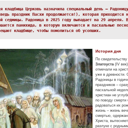
ия кладбища Церковь назначила специальный день – Радониц
 ведь праздник Пасхи продолжается!), которая приходится 
ой седмицы. Радоница в 2025 году выпадает на 29 апреля. 
ршается панихида, в которую включаются и пасхальные песн
сещают кладбище, чтобы помолиться об усопших.
История дня
По свидетельств
Златоуста
(IV век)
отмечали на хрис
уже в древности. 
Радоницы в годич
праздников – сраз
пасхальной недел
христиан не углуб
по поводу смерти б
радоваться их ро
жизнь – жизнь ве
смертью, одержан
Христа, вытесняет
разлуке с родными