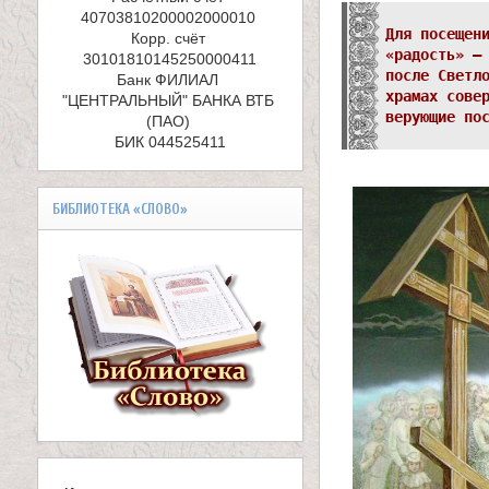
е
40703810200002000010 

л
Для посещен
Корр. счёт 
«радость» –
и
после Светл
Банк ФИЛИАЛ 
храмах сове
"ЦЕНТРАЛЬНЫЙ" БАНКА ВТБ 
к
верующие по
(ПАО) 

БИК 044525411
о
м
БИБЛИОТЕКА «СЛОВО»
у
ч
е
н
и
к
а
В