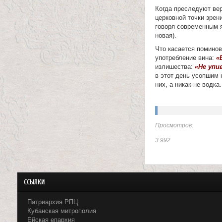
н
Когда преследуют ве
церковной точки зрен
и
говоря современным я
новая).
ц
Что касается помино
употребление вина:
«
ы
излишества:
«Не упи
в этот день усопшим 
К
них, а никак не водка.
а
н
Просмотров:
е
3 992
в
с
ССЫЛКИ
к
Патриархия РПЦ
о
Кубанская митрополия
Ейская епархия