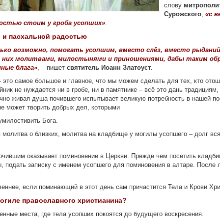
слову
митрополи
Сурожского
,
«с в
ностью стоим у гроба усопших»
.
й и пасхальной радостью
лько возможно, помогать усопшим, вместо слёз, вместо рыдани
о них молитвами, милостынями и приношениями, дабы таким обр
ные блага»
, – пишет
святитель Иоанн Златоуст
.
 это самое большое и главное, что мы можем сделать для тех, кто отош
ник не нуждается ни в гробе, ни в памятнике – всё это дань традициям,
ечно живая душа почившего испытывает великую потребность в нашей по
не может творить добрых дел, которыми
умилостивить Бога.
молитва о близких, молитва на кладбище у могилы усопшего – долг вся
чившим оказывает поминовение в Церкви. Прежде чем посетить кладби
, подать записку с именем усопшего для поминовения в алтаре. После 
еннее, если поминающий в этот день сам причастится Тела и Крови Хри
могиле православного христианина?
нные места, где тела усопших покоятся до будущего воскресения.