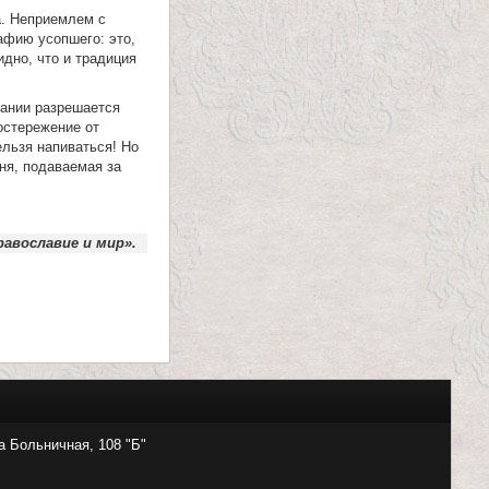
а. Неприемлем с
рафию усопшего: это,
дно, что и традиция
сании разрешается
достережение от
ельзя напиваться! Но
ня, подаваемая за
авославие и мир».
а Больничная, 108 "Б"