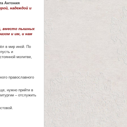
та Антония
ерой, надеждой и
й, вместо пышных
азом и им, и нам
ёл в мир иной. По
 пусть и
стоянной молитве,
кого православного
ще, нужно прийти в
литургии – отслужить
стовой.