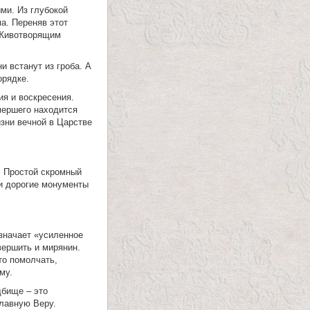
ми. Из глубокой
а. Переняв этот
 Животворящим
 встанут из гроба. А
орядке.
я и воскресения.
мершего находится
изни вечной в Царстве
. Простой скромный
ли дорогие монументы
значает «усиленное
вершить и мирянин.
то помолчать,
му.
дбище – это
славную Веру.