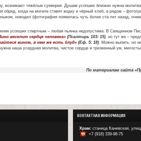
ру, возникают тяжёлые суеверия. Душам усопших близких нужна молитв
ия обряд, когда на могиле ставят водку и чёрный хлеб, а рядом – фотог
зыком, новодел (фотография появилась чуть более ста лет назад, очеви
вения усопших спиртным – любая пьянка недопустима. В Священном Пи
Вино веселит сердце человека»
(Псалтирь 103: 15)
, но тут же – пре
вайтеся вином, в нем же есть блуд»
(Еф. 5: 18)
. Можно выпить, но н
нужна наша усердная молитва, чистое сердце и трезвенный ум, милосты
По материалам сайта «Пр
КОНТАКТНАЯ ИНФОРМАЦИЯ
Храм:
станица Каневская, улиц
+7 (918) 339-98-75