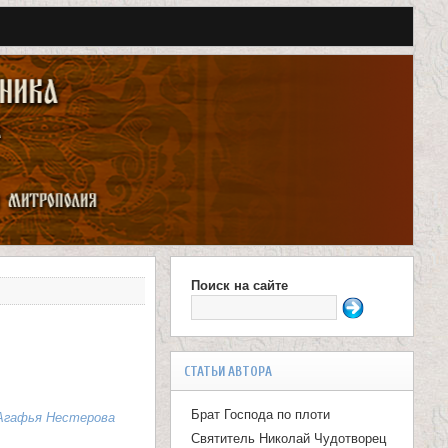
Поиск на сайте
Ф
о
р
СТАТЬИ АВТОРА
м
Брат Господа по плоти
Агафья Нестерова
а
Святитель Николай Чудотворец