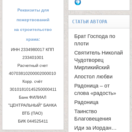
л
о
Реквизиты для
е
р
пожертвований
СТАТЬИ АВТОРА
м
на строительство
и
Брат Господа по
храма:
а
плоти
м
ИНН 2334980017 КПП 
Святитель Николай
п
233401001

Чудотворец
о
Расчетный счет 
о
Мирликийский
40703810200002000010 

Апостол любви
н
и
Корр. счёт 
Радоница – от
с
а
слова «радость»
Банк ФИЛИАЛ 
к
Радоница
"ЦЕНТРАЛЬНЫЙ" БАНКА 
с
Таинство
ВТБ (ПАО) 

а
Благовещения
БИК 044525411
т
Иди за Иордан…