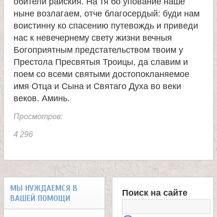
обители райския. На тя бо упование наше
ныне возлагаем, отче благосердый: буди нам
е
воистинну ко спасению путевождь и приведи
нас к невечернему свету жизни вечныя
л
Богоприятным предстательством твоим у
Престола Пресвятыя Троицы, да славим и
я
поем со всеми святыми достопокланяемое
имя Отца и Сына и Святаго Духа во веки
П
веков. Аминь.
а
Просмотров:
4 296
н
т
МЫ НУЖДАЕМСЯ В
е
Поиск на сайте
ВАШЕЙ ПОМОЩИ
Ф