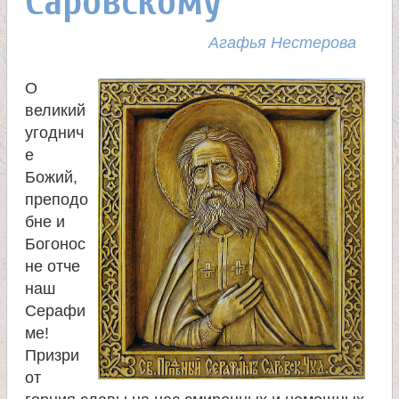
Саровскому
л
и
Агафья Нестерова
к
О
великий
о
угоднич
е
Божий,
м
преподо
бне и
у
Богонос
не отче
ч
наш
Серафи
е
ме!
Призри
н
от