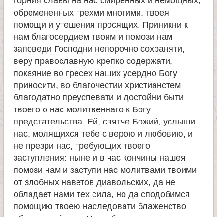
горния славы на нас смиренных и немощных,
и
обремененных грехми многими, твоея
помощи и утешения просящих. Приникни к
к
нам благосердием твоим и помози нам
заповеди Господни непорочно сохраняти,
а
веру православную крепко содержати,
покаяние во гресех наших усердно Богу
и
приносити, во благочестии христианстем
благодатно преуспевати и достойни быти
ц
твоего о нас молитвеннаго к Богу
предстательства. Ей, святче Божий, услыши
е
нас, молящихся тебе с верою и любовию, и
не презри нас, требующих твоего
л
заступления: ныне и в час кончины нашея
помози нам и заступи нас молитвами твоими
от злобных наветов диавольских, да не
и
обладает нами тех сила, но да сподобимся
помощию твоею наследовати блаженство
т