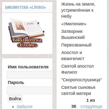
Жизнь на земле,
а
БИБЛИОТЕКА «СЛОВО»
устремлённая к
Небу
н
«Умиление»
и
Затворник
Вышенский
ц
Первозванный
Апостол и
ы
евангелист
В
Святой апостол
Имя пользователя
К
Х
Филипп
О
Д
"Скоропослушница"
а
Пароль
Н
Святые сыновья
А
святой матери
н
С
А
1 из
Й
36
следующа
Забыли