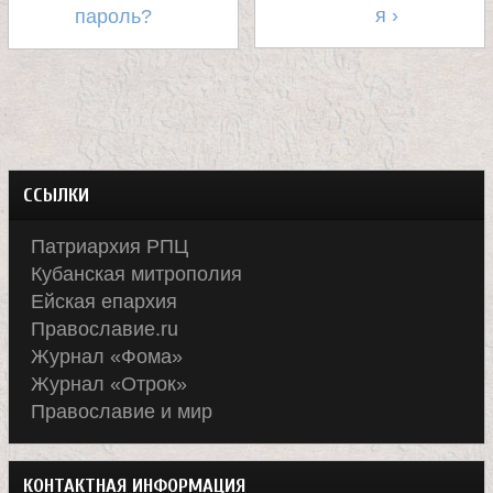
е
Т
я ›
пароль?
в
с
к
ССЫЛКИ
о
Патриархия РПЦ
Кубанская митрополия
й
Ейская епархия
Православие.ru
Журнал «Фома»
Журнал «Отрок»
Православие и мир
КОНТАКТНАЯ ИНФОРМАЦИЯ