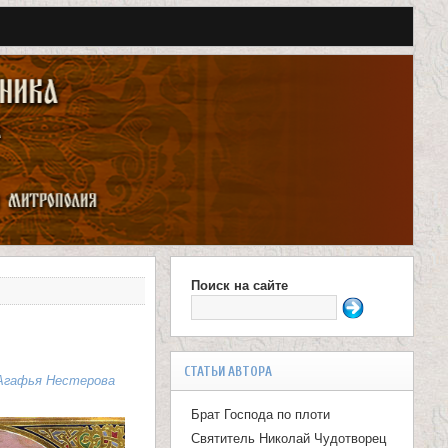
Поиск на сайте
Ф
о
р
СТАТЬИ АВТОРА
Агафья Нестерова
м
Брат Господа по плоти
а
Святитель Николай Чудотворец