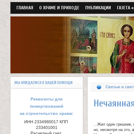
Г
ГЛАВНАЯ
О ХРАМЕ И ПРИХОДЕ
ПУБЛИКАЦИИ
ГАЗЕТА 
л
а
в
н
о
е
м
Х
е
МЫ НУЖДАЕМСЯ В ВАШЕЙ ПОМОЩИ
н
р
Святые и свя
ю
а
Реквизиты для
Нечаянная
пожертвований
м
на строительство храма:
в
ИНН 2334980017 КПП 
...Жил один грешник,
233401001

но, несмотря на это,
Расчетный счет 