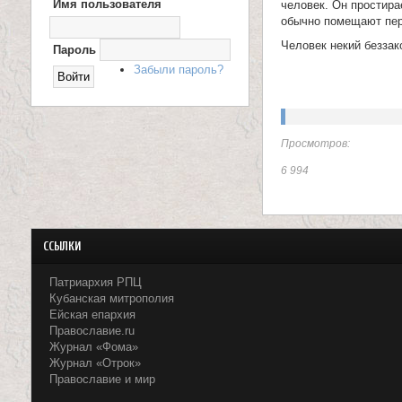
Имя пользователя
человек. Он простира
Х
О
и
обычно помещают пер
Д
Человек некий беззак
Н
Пароль
ц
А
Забыли пароль?
С
е
А
Й
Т
л
Просмотров:
и
6 994
т
е
ССЫЛКИ
л
Патриархия РПЦ
я
Кубанская митрополия
Ейская епархия
П
Православие.ru
Журнал «Фома»
а
Журнал «Отрок»
Православие и мир
н