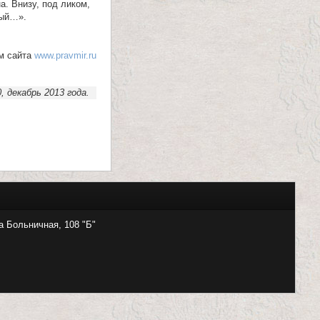
а. Внизу, под ликом,
ный…».
м сайта
www.pravmir.ru
 декабрь 2013 года.
а Больничная, 108 "Б"