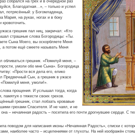
раз собрался на грех и в очередной раз
дуйся, Благодатная…», – только и успел
ал, потрясённый: у Богомладенца,
а Мария, на руках, ногах и в боку
и кровоточить.
ужаса грешник пал ниц, закричал: «Кто
лышал страшные слова Богородицы: «Ты.
аете Сына Моего, вы оскорбляете Меня
, а потом ещё смеете называть Меня
л обливаться грешник. «Помилуй меня, –
 прости, умоли обо мне Сына». Богородица
литву: «Прости вся дела его, елико
л Предвечный Сын, а грешник в ужасе
 «Помилуй меня, умоли!».
слова прощения. И услышал тогда, когда
, памятуя о тяжести своих грехов.
щённый грешник, стал лобзать кровавые
шими грехами Спасителя. И не чаял, и не
она – нечаянная радость – посетила его почти дрогнувшее сердце. С тех
ила поводом для написания иконы «Нечаянная Радость», списки с котор
ми, наиболее часто – исцелениями от глухоты. На ней изображён стоя