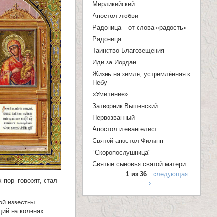
п
Мирликийский
Апостол любви
о
Радоница – от слова «радость»
и
Радоница
с
Таинство Благовещения
к
Иди за Иордан…
Жизнь на земле, устремлённая к
а
Небу
«Умиление»
Затворник Вышенский
Первозванный
Апостол и евангелист
Святой апостол Филипп
"Скоропослушница"
Святые сыновья святой матери
1 из 36
следующая
 пор, говорят, стал
›
ой известны
щий на коленях