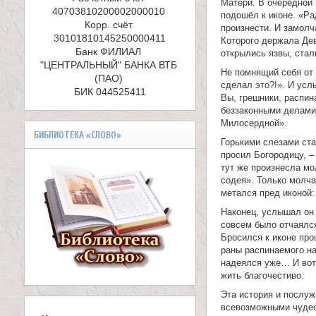
е
Матери. В очередной 
40703810200002000010 

подошёл к иконе. «Ра
л
Корр. счёт 
произнести. И замолч
Которого держала Дев
и
Банк ФИЛИАЛ 
открылись язвы, стал
"ЦЕНТРАЛЬНЫЙ" БАНКА ВТБ 
к
Не помнящий себя от 
(ПАО) 

сделал это?!». И ус
БИК 044525411
о
Вы, грешники, распин
беззаконными делами
Милосердной».
м
БИБЛИОТЕКА «СЛОВО»
Горькими слезами ста
у
просил Богородицу, –
тут же произнесла мо
ч
содея». Только молча
метался пред иконой:
е
Наконец, услышал он 
совсем было отчаялся
н
Бросился к иконе про
раны распинаемого на
и
надеялся уже… И вот 
жить благочестиво.
к
Эта история и послуж
а
всевозможными чудеса
В